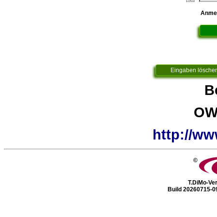
Anmeld
B
OW
http://ww
©
T.DiMo-Ver
Build 20260715-0